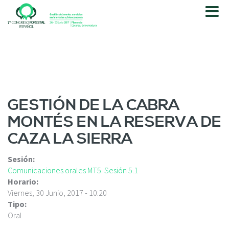
P
a
s
a
r
a
l
c
o
GESTIÓN DE LA CABRA
n
MONTÉS EN LA RESERVA DE
t
e
CAZA LA SIERRA
n
i
Sesión:
d
Comunicaciones orales MT5. Sesión 5.1
o
Horario:
p
Viernes, 30 Junio, 2017 - 10:20
r
Tipo:
i
Oral
n