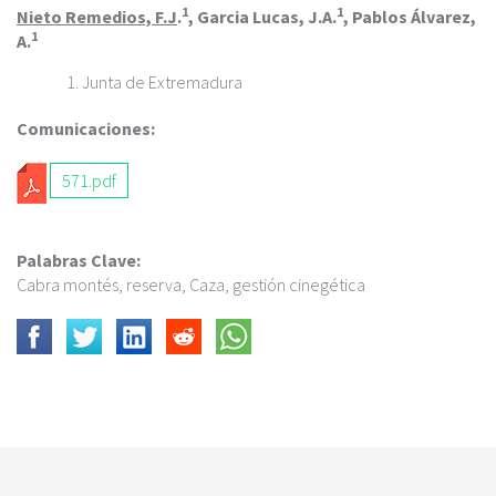
c
1
1
Nieto Remedios, F.J
.
, Garcia Lucas, J.A.
, Pablos Álvarez,
i
1
A.
p
a
Junta de Extremadura
l
Comunicaciones:
571.pdf
Palabras Clave:
Cabra montés, reserva, Caza, gestión cinegética