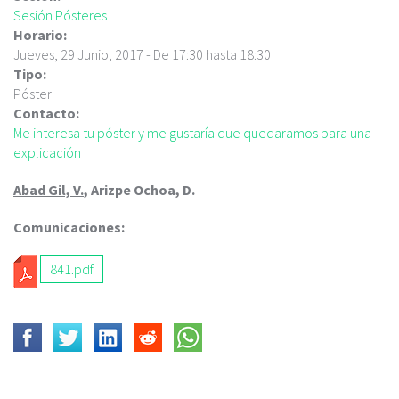
c
Sesión Pósteres
i
Horario:
p
Jueves, 29 Junio, 2017 -
De
17:30
hasta
18:30
a
Tipo:
l
Póster
Contacto:
Me interesa tu póster y me gustaría que quedaramos para una
explicación
Abad Gil, V.
, Arizpe Ochoa, D.
Comunicaciones:
841.pdf