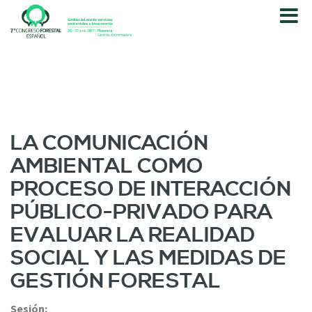
P
a
s
a
r
a
l
c
o
LA COMUNICACIÓN
n
AMBIENTAL COMO
t
e
PROCESO DE INTERACCIÓN
n
PÚBLICO-PRIVADO PARA
i
d
EVALUAR LA REALIDAD
o
SOCIAL Y LAS MEDIDAS DE
p
r
GESTIÓN FORESTAL
i
n
Sesión: