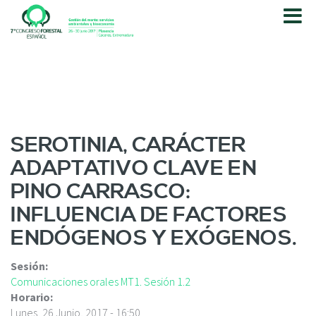
P
a
s
a
r
a
l
c
o
SEROTINIA, CARÁCTER
n
ADAPTATIVO CLAVE EN
t
e
PINO CARRASCO:
n
INFLUENCIA DE FACTORES
i
d
ENDÓGENOS Y EXÓGENOS.
o
p
Sesión:
r
Comunicaciones orales MT1. Sesión 1.2
i
Horario:
n
Lunes, 26 Junio, 2017 - 16:50