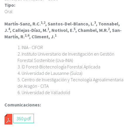
c
Tipo:
i
Oral
p
a
1,2
3
Martín-Sanz, R.C.
, Santos-Del-Blanco, L.
, Tonnabel,
l
4
1
5
2
J.
, Callejas-Díaz, M.
, Notivol, E.
, Chambel, M.R.
, San-
2,6
1
Martín, R.
, Climent, J.
INIA - CIFOR
Instituto Universitario de Investigación en Gestión
Forestal Sostenible (Uva-INIA)
ID Forest-Biotecnología Forestal Aplicada
Universidad de Lausanne (Suiza)
Centro de Investigación y Tecnología Agroalimentaria
de Aragón - CITA
Universidad de Valladolid
Comunicaciones:
360.pdf