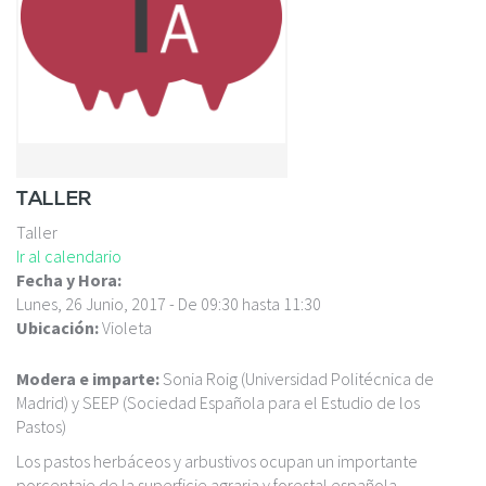
c
i
p
a
l
TALLER
Taller
Ir al calendario
Fecha y Hora:
Lunes, 26 Junio, 2017 -
De
09:30
hasta
11:30
Ubicación:
Violeta
Modera e imparte:
Sonia Roig (Universidad Politécnica de
Madrid) y SEEP (Sociedad Española para el Estudio de los
Pastos)
Los pastos herbáceos y arbustivos ocupan un importante
porcentaje de la superficie agraria y forestal española.