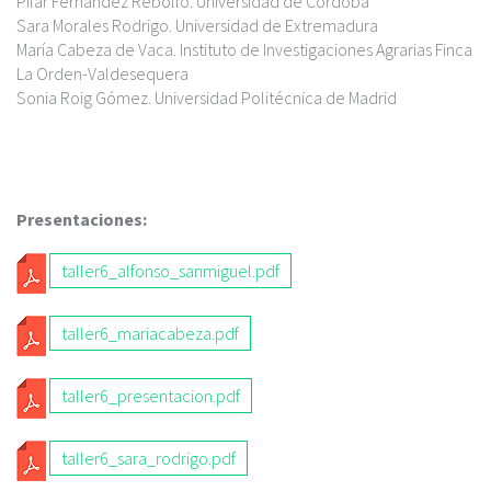
Pilar Fernández Rebollo. Universidad de Córdoba
Sara Morales Rodrigo. Universidad de Extremadura
María Cabeza de Vaca. Instituto de Investigaciones Agrarias Finca
La Orden-Valdesequera
Sonia Roig Gómez. Universidad Politécnica de Madrid
Presentaciones:
T
taller6_alfonso_sanmiguel.pdf
A
T
L
taller6_mariacabeza.pdf
A
L
T
L
taller6_presentacion.pdf
E
A
L
R
T
L
taller6_sara_rodrigo.pdf
E
6